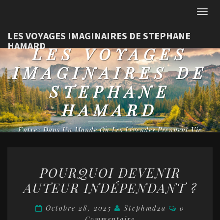
Togg
navig
LES VOYAGES IMAGINAIRES DE STEPHANE
HAMARD
LES VOYAGES
IMAGINAIRES DE
STEPHANE
HAMARD
Entrez Dans Un Monde Où Les Légendes Prennent Vie
POURQUOI
POURQUOI DEVENIR
DEVENIR
AUTEUR INDÉPENDANT ?
AUTEUR
INDÉPENDANT
Commentai
Octobre 28, 2025
Stephmd2a
0
?
Commentaire