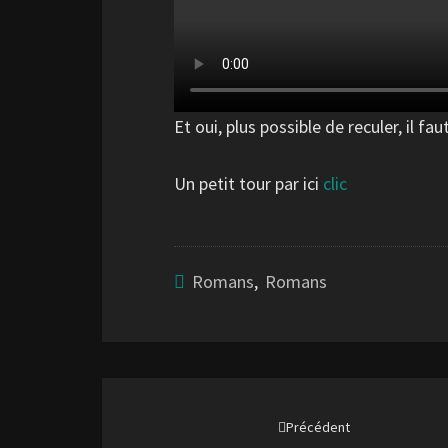
Et oui, plus possible de reculer, il f
Un petit tour par ici
clic
Romans
,
Romans
Navigation
d'article
Précédent