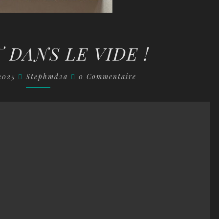
LE
 DANS LE VIDE !
SAUT
DANS
Commentaires
 2025
Stephmd2a
0 Commentaire
LE
VIDE
!