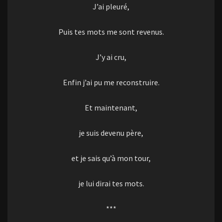
J’ai pleuré,
Puis tes mots me sont revenus.
J’y ai cru,
Enfin j’ai pu me reconstruire.
Et maintenant,
je suis devenu père,
et je sais qu’à mon tour,
je lui dirai tes mots.
***