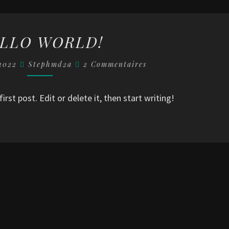
HELLO
LLO WORLD!
WORLD!
Commentaires
 2022
Stephmd2a
2 Commentaires
rst post. Edit or delete it, then start writing!