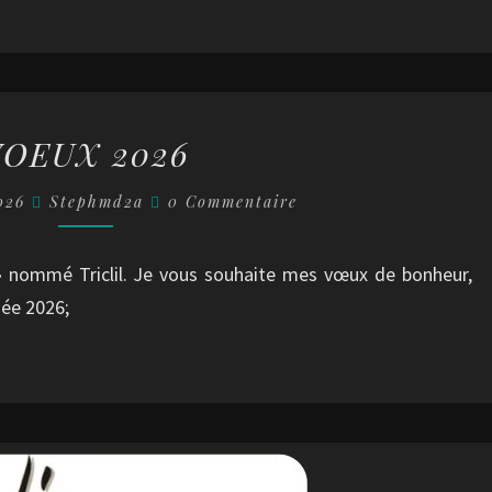
VOEUX
VOEUX 2026
2026
Commentaires
2026
Stephmd2a
0 Commentaire
 » nommé Triclil. Je vous souhaite mes vœux de bonheur,
née 2026;