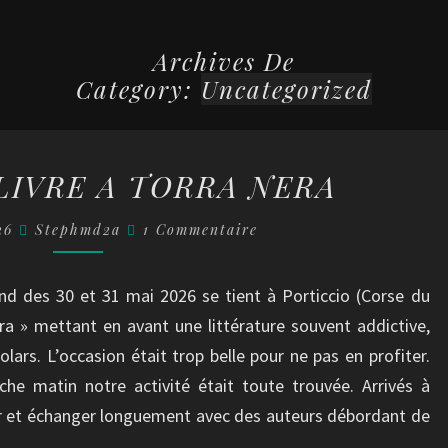
Archives De
Category:
Uncategorized
SALON
LIVRE A TORRA NERA
DU
LIVRE
Commentaires
026
Stephmd2a
1 Commentaire
A
TORRA
nd des 30 et 31 mai 2026 se tient à Porticcio (Corse du
NERA
era » mettant en avant une littérature souvent addictive,
polars. L’occasion était trop belle pour ne pas en profiter.
che matin notre activité était toute trouvée. Arrivés à
trer et échanger longuement avec des auteurs débordant de