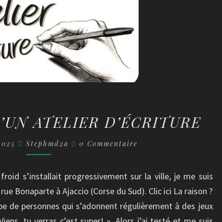
DÉCOUVERTE
’UN ATELIER D’ÉCRITURE
D’UN
ATELIER
Commentaires
 2025
Stephmd2a
0 Commentaire
D’ÉCRITURE
froid s’installait progressivement sur la ville, je me suis
ue Bonaparte à Ajaccio (Corse du Sud). Clic ici La raison ?
pe de personnes qui s’adonnent régulièrement à des jeux
Viens, tu verras c’est super! ». Alors j’ai testé et me suis