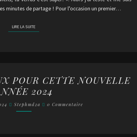
es minutes de partage ! Pour l’occasion un premier…
LIRE LA SUITE
LIRE LA SUITE
MEILLEURS
UX POUR CETTE NOUVELLE
VOEUX
ANNÉE 2024
POUR
CETTE
Commentaires
2024
Stephmd2a
0 Commentaire
NOUVELLE
ANNÉE
2024