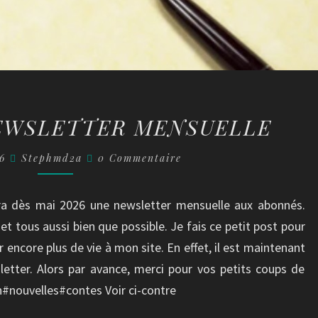
ENFIN
EWSLETTER MENSUELLE
UNE
NEWSLETTER
Commentaires
26
Stephmd2a
0 Commentaire
MENSUELLE
rira dès mai 2026 une newsletter mensuelle aux abonnés.
 et tous aussi bien que possible. Je fais ce petit post pour
encore plus de vie à mon site. En effet, il est maintenant
etter. Alors par avance, merci pour vos petits coups de
nouvelles#contes Voir ci-contre