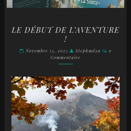
LE
LE DÉBUT DE L’AVENTURE
DÉBUT
!
DE
L’AVENTURE
Commentai
Novembre 15, 2025
Stephmd2a
0
!
Commentaire