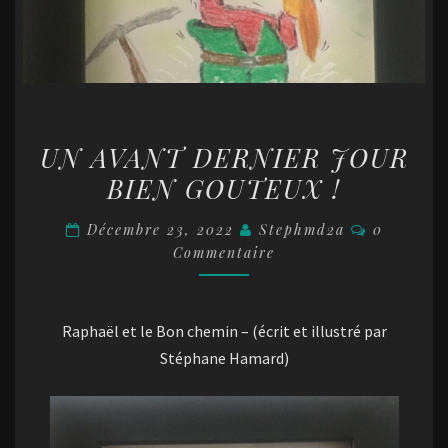
UN
UN AVANT DERNIER JOUR
AVANT
BIEN GOUTEUX !
DERNIER
JOUR
Commentai
Décembre 23, 2022
Stephmd2a
0
BIEN
Commentaire
GOUTEUX
!
Raphaël et le Bon chemin – (écrit et illustré par
Stéphane Hamard)