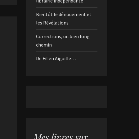
librairie indépendante
Bientôt le dénouement et
les Révélations
Corrections, un bien long
chemin
De Fil en Aiguille…
Mes livres sur