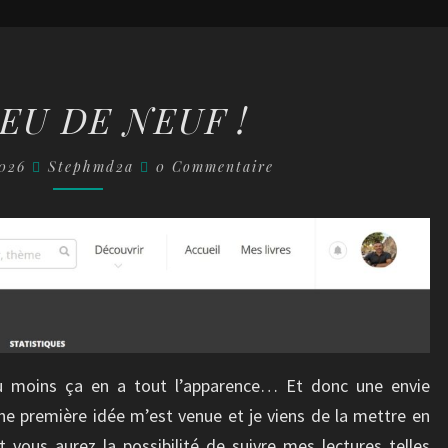
UN
EU DE NEUF !
PEU
DE
Commentaires
2026
Stephmd2a
0 Commentaire
NEUF
!
u moins ça en a tout l’apparence… Et donc une envie
ne première idée m’est venue et je viens de la mettre en
vous aurez la possibilité de suivre mes lectures telles