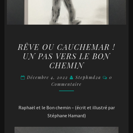
RÊVE
RÊVE OU CAUCHEMAR !
OU
UN PAS VERS LE BON
CAUCHEMAR
CHEMIN
!
UN
Commentai
Décembre 4, 2022
Stephmd2a
0
PAS
Commentaire
VERS
LE
BON
Raphaël et le Bon chemin – (écrit et illustré par
CHEMIN
Stéphane Hamard)