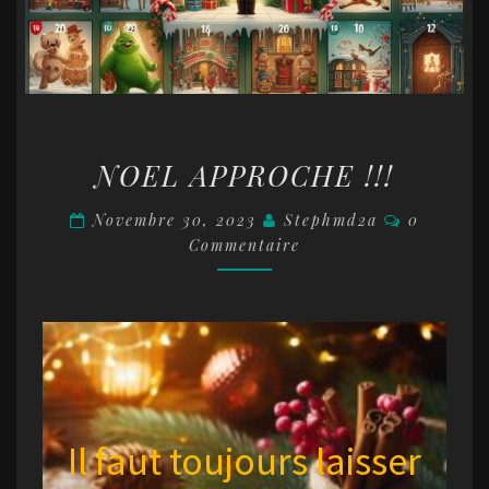
NOEL
NOEL APPROCHE !!!
APPROCHE
!!!
Commenta
Novembre 30, 2023
Stephmd2a
0
Commentaire
Il faut toujours laisser