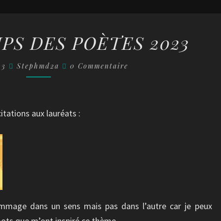
LE
PS DES POÈTES 2023
PRINTEMPS
DES
Commentaires
023
Stephmd2a
0 Commentaire
POÈTES
2023
citations aux lauréats :
mmage dans un sens mais pas dans l’autre car je peux
ots que m’ont inspiré ce thème.