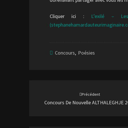
Cliquer ici :
L’exilé – L
(stephanehamardauteurimaginaire.
Concours
,
Poésies
Navigation
d'article
Précédent
Concours De Nouvelle ALTHALEGHJE 2