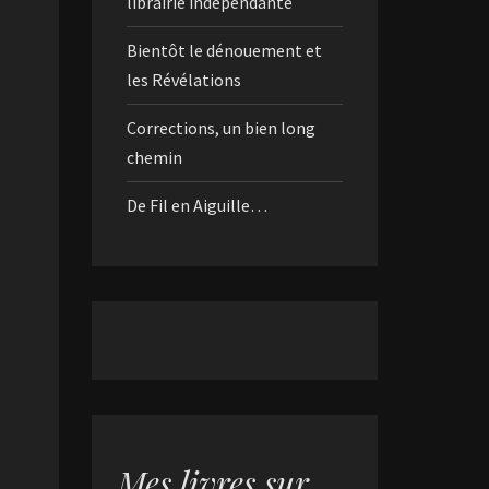
librairie indépendante
Bientôt le dénouement et
les Révélations
Corrections, un bien long
chemin
De Fil en Aiguille…
Mes livres sur