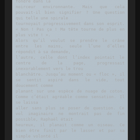
fondre dans la

noirceur environnante. Mais que cela 
pouvait-il bien signifier ? Une question 
qui telle une spirale

tournoyait progressivement dans son esprit. 
« Non ! Pas ça ! Ma tête tourne de plus en 
plus vite ! ». 

Alors qu’il voulut se prendre le crâne 
entre les mains, seule l’une d’elles 
répondit à sa demande,

l’autre, celle dont l’index pointait le 
centre de la page, progressait 
inexorablement vers le trou

blanchâtre. Jusqu’au moment ou « floc », il 
se sentit aspiré dans le vide, tout 
doucement comme

planant sur une espèce de nuage de coton. 
Comme c’était agréable comme sensation. Il 
se laissa

aller sans plus se poser de question. Ce 
vol imaginaire ne montrait pas de fin 
possible, Raphaël était

heureux, il planait comme un oiseau. Ce 
bien être finit par le lasser et par sa 
simple volonté il
