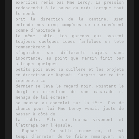
exercices remis pas Mme Leroy. La pression 
redescendit à la pause du midi lorsque tout 
le monde

prit la direction de la cantine. Bien 
entendu nos cinq compères se retrouvèrent 
comme d’habitude à

la même table. Les garçons qui avaient 
toujours quelques idées farfelues en tête 
commencèrent à

s’aguicher sur différents sujets sans 
importance, au point que Martin finit par 
attraper quelques

petits pois avec sa cuillère et les projeta 
en direction de Raphaël. Surpris par ce tir 
impromptu ce

dernier se leva le regard noir. Pointant le 
doigt en direction de son camarade il 
menaça de lui écraser

sa mousse au chocolat sur la tête. Pas de 
chance pour lui Mme Leroy venait juste de 
passer à côté de

la table. Elle se tourna vivement et 
l’attrapa par l’épaule.

- Raphaël ! Ça suffit comme ça, il est 
temps d’arrêter de te faire remarquer, on 