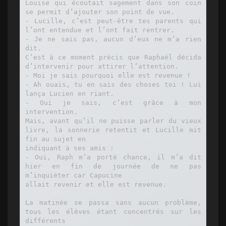
Louise qui écoutait sagement dans son coin 
se permit d’ajouter son point de vue.

- Lucille, c’est peut-être tes parents qui 
l’ont entendue et l’ont fait rentrer.

- Je ne sais pas, aucun d’eux ne m’a rien 
dit.

C’est à ce moment précis que Raphaël décida 
d’intervenir pour attirer l’attention.

- Moi je sais pourquoi elle est revenue !

- Ah ouais, tu en sais des choses toi ! Lui 
lança Lucien en riant.

- Oui je sais, c’est grâce à mon 
intervention.

Mais, avant qu’il ne puisse parler du vieux 
livre, la sonnerie retentit et Lucille mit 
fin au sujet en

indiquant à ses amis :

- Oui, Raph m’a porté chance, il m’a dit 
hier en fin de journée de ne pas 
m’inquiéter car Capucine

allait revenir et elle est revenue.

La matinée se passa sans aucun problème, 
tous les élèves étant concentrés sur les 
différents
