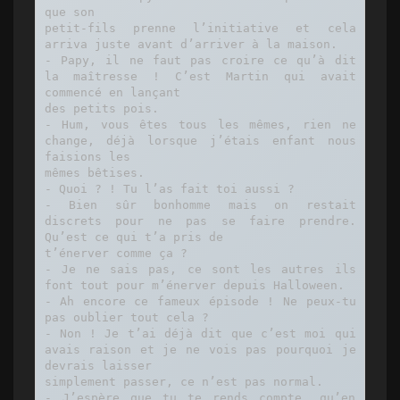
que son

petit-fils prenne l’initiative et cela 
arriva juste avant d’arriver à la maison.

- Papy, il ne faut pas croire ce qu’à dit 
la maîtresse ! C’est Martin qui avait 
commencé en lançant

des petits pois.

- Hum, vous êtes tous les mêmes, rien ne 
change, déjà lorsque j’étais enfant nous 
faisions les

mêmes bêtises.

- Quoi ? ! Tu l’as fait toi aussi ?

- Bien sûr bonhomme mais on restait 
discrets pour ne pas se faire prendre. 
Qu’est ce qui t’a pris de

t’énerver comme ça ?

- Je ne sais pas, ce sont les autres ils 
font tout pour m’énerver depuis Halloween.

- Ah encore ce fameux épisode ! Ne peux-tu 
pas oublier tout cela ?

- Non ! Je t’ai déjà dit que c’est moi qui 
avais raison et je ne vois pas pourquoi je 
devrais laisser

simplement passer, ce n’est pas normal.

- J’espère que tu te rends compte, qu’en 