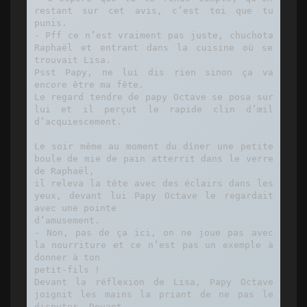
restant sur cet avis, c’est toi que tu 
punis.

- Pff ce n’est vraiment pas juste, chuchota 
Raphaël et entrant dans la cuisine où se 
trouvait Lisa.

Psst Papy, ne lui dis rien sinon ça va 
encore être ma fête.

Le regard tendre de papy Octave se posa sur 
lui et il perçut le rapide clin d’œil 
d’acquiescement.

Le soir même au moment du dîner une petite 
boule de mie de pain atterrit dans le verre 
de Raphaël,

il releva la tête avec des éclairs dans les 
yeux, devant lui Papy Octave le regardait 
avec une pointe

d’amusement.

- Non, pas de ça ici, on ne joue pas avec 
la nourriture et ce n’est pas un exemple à 
donner à ton

petit-fils !

Devant la réflexion de Lisa, Papy Octave 
joignit les mains la priant de ne pas le 
disputer. Devant
