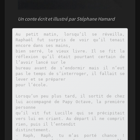
Un conte écrit et illustré par Stéphane Hamard
Au petit matin, lorsqu’il se réveilla, 
Raphaël fut surpris de voir qu’il tenait 
encore dans ses mains,

bien serré, le vieux livre. Il se fit la 
réflexion qu’il était pourtant certain de 
l’avoir lancé sur le

bureau avant de s’endormir mais il n’eut 
pas le temps de s’interroger, il fallait se 
lever et se préparer

pour l’école.

Lorsqu’un peu plus tard, il sortit de chez 
lui accompagné de Papy Octave, la première 
personne

qu’il vit fut Lucille qui se précipitait 
vers lui en criant. Au départ il ne comprit 
rien, puis il l’entendit

distinctement.

- Raph, Raph, tu m’as porté chance ! 