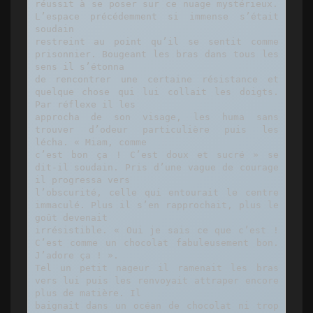
réussit à se poser sur ce nuage mystérieux. 
L’espace précédemment si immense s’était 
soudain

restreint au point qu’il se sentit comme 
prisonnier. Bougeant les bras dans tous les 
sens il s’étonna

de rencontrer une certaine résistance et 
quelque chose qui lui collait les doigts. 
Par réflexe il les

approcha de son visage, les huma sans 
trouver d’odeur particulière puis les 
lécha. « Miam, comme

c’est bon ça ! C’est doux et sucré » se 
dit-il soudain. Pris d’une vague de courage 
il progressa vers

l’obscurité, celle qui entourait le centre 
immaculé. Plus il s’en rapprochait, plus le 
goût devenait

irrésistible. « Oui je sais ce que c’est ! 
C’est comme un chocolat fabuleusement bon. 
J’adore ça ! ».

Tel un petit nageur il ramenait les bras 
vers lui puis les renvoyait attraper encore 
plus de matière. Il

baignait dans un océan de chocolat ni trop 