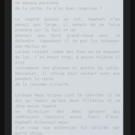
ne menace personne

de la sorte, tu m’as bien comprise ?

Le regard pointé au sol, Raphaël n’en 
menait pas large, il venait de se faire 
prendre sur le fait et ne

pouvait pas dire grand-chose pour se 
défendre. Cependant il ne put lui échapper 
que Martin et

Lucien riaient comme des fous en se moquant 
de lui. C’en était trop, à peine relâché il 
prit

violemment son plateau et quitta la salle. 
Rancunier, il refusa tout contact avec eux 
pendant le reste

de la journée scolaire.

Lorsque Papy Octave vint le chercher il ne 
dit au revoir qu’aux deux fillettes et ne 
jeta aucun regard

en direction des deux garçons qui 
semblaient toujours aussi fiers d’eux. 
Raphaël fulminait mais

d’un coup son attention fut attirée par 
autre chose.
