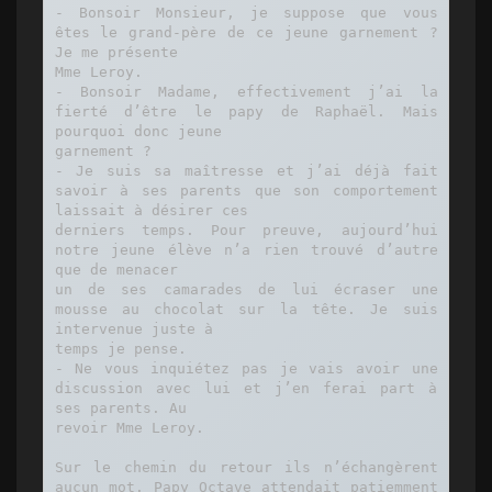
- Bonsoir Monsieur, je suppose que vous 
êtes le grand-père de ce jeune garnement ? 
Je me présente

Mme Leroy.

- Bonsoir Madame, effectivement j’ai la 
fierté d’être le papy de Raphaël. Mais 
pourquoi donc jeune

garnement ?

- Je suis sa maîtresse et j’ai déjà fait 
savoir à ses parents que son comportement 
laissait à désirer ces

derniers temps. Pour preuve, aujourd’hui 
notre jeune élève n’a rien trouvé d’autre 
que de menacer

un de ses camarades de lui écraser une 
mousse au chocolat sur la tête. Je suis 
intervenue juste à

temps je pense.

- Ne vous inquiétez pas je vais avoir une 
discussion avec lui et j’en ferai part à 
ses parents. Au

revoir Mme Leroy.

Sur le chemin du retour ils n’échangèrent 
aucun mot. Papy Octave attendait patiemment 