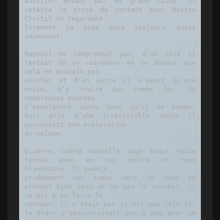
aussitôt envahi par un grand calme. Il 
retenta la prise de contact avec Maître 
Chritil en regardant

fixement sa page mais toujours aussi 
vainement.

Raphaël ne comprenait pas, d’un côté il 
tentait de se raisonner en se disant que 
cela ne pouvait pas

exister et d’un autre il n’avait qu’une 
envie, d’y croire dur comme fer. De 
nombreuses minutes

s’écoulèrent ainsi sans qu’il ne bouge. 
Puis pris d’une irrésistible envie il 
poursuivit son exploration

du volume. 

Bizarre, cette nouvelle page était toute 
foncée avec en son centre un rond 
blanchâtre. Il avança

prudemment son index vers ce rond en 
prenant bien soin de ne pas le toucher, il 
se mit à en faire le

contour, il n’était pas si net que cela et, 
le blanc s’obscurcissait peu à peu pour se 