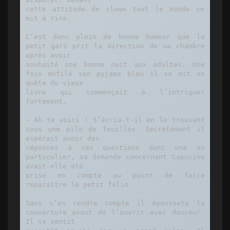
cette attitude de clown tout le monde se 
mit à rire.

C’est donc plein de bonne humeur que le 
petit gars prit la direction de sa chambre 
après avoir

souhaité une bonne nuit aux adultes. Une 
fois enfilé son pyjama bleu il se mit en 
quête du vieux

livre qui commençait à l’intriguer 
fortement.

- Ah te voici ! S’écria-t-il en le trouvant 
sous une pile de feuilles. Secrètement il 
espérait avoir des

réponses à ces questions dont une en 
particulier, sa demande concernant Capucine 
avait-elle été

prise en compte au point de faire 
reparaître le petit félin.

Sans s’en rendre compte il épousseta la 
couverture avant de l’ouvrir avec douceur. 
Il se sentit
