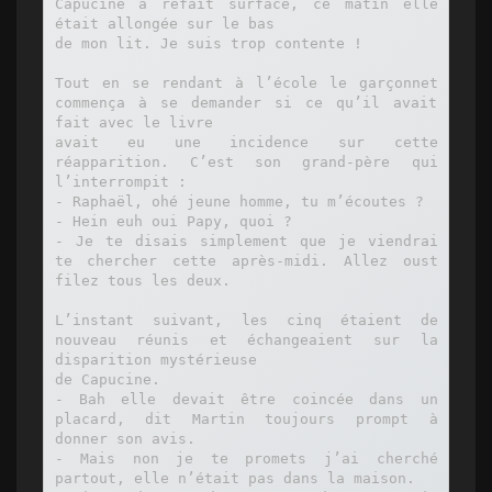
Capucine a refait surface, ce matin elle 
était allongée sur le bas

de mon lit. Je suis trop contente !

Tout en se rendant à l’école le garçonnet 
commença à se demander si ce qu’il avait 
fait avec le livre

avait eu une incidence sur cette 
réapparition. C’est son grand-père qui 
l’interrompit :

- Raphaël, ohé jeune homme, tu m’écoutes ?

- Hein euh oui Papy, quoi ?

- Je te disais simplement que je viendrai 
te chercher cette après-midi. Allez oust 
filez tous les deux.

L’instant suivant, les cinq étaient de 
nouveau réunis et échangeaient sur la 
disparition mystérieuse

de Capucine.

- Bah elle devait être coincée dans un 
placard, dit Martin toujours prompt à 
donner son avis.

- Mais non je te promets j’ai cherché 
partout, elle n’était pas dans la maison.
