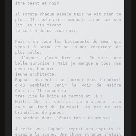
âtre béant et noir.

Il scruta chaque espace mais ne vit rien de 
plus. Il resta ainsi médusé, cloué sur son 
lit les iris fixant

le centre de ce trou noir.

Puis d’un coup les battements de cœur qui 
venait à peine de se calmer reprirent de 
plus belle.

- J’avoue, j’aime bien ça ! En voici une 
belle surprise ! Mais je manque à tous mes 
devoirs, bonsoir

jeune architecte.

Raphaël osa enfin se tourner vers l’endroit 
d’où semblait venir la voix de Maître 
Chritil. Il rencontra

très vite la boîte en carton et là !

Maître Chritil semblait se prélasser bien 
calé au fond du fauteuil les bas de ses 
brindilles de jambes

se perdant dans l’épais tapis de mousse.

A cette vue, Raphaël reprit ses esprits et 
examina la scène. Une chose étrange s’était 