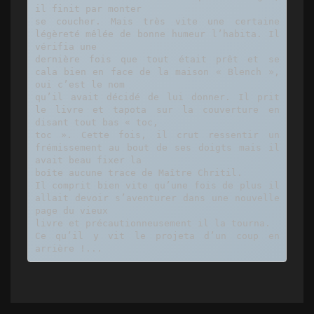
il finit par monter

se coucher. Mais très vite une certaine 
légèreté mêlée de bonne humeur l’habita. Il 
vérifia une

dernière fois que tout était prêt et se 
cala bien en face de la maison « Blench », 
oui c’est le nom

qu’il avait décidé de lui donner. Il prit 
le livre et tapota sur la couverture en 
disant tout bas « toc,

toc ». Cette fois, il crut ressentir un 
frémissement au bout de ses doigts mais il 
avait beau fixer la

boîte aucune trace de Maître Chritil.

Il comprit bien vite qu’une fois de plus il 
allait devoir s’aventurer dans une nouvelle 
page du vieux

livre et précautionneusement il la tourna.

Ce qu’il y vit le projeta d’un coup en 
arrière !...