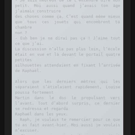
- Je suis heureux de te l’entendre dire mon 
petit. Moi aussi quand j’avais ton âge 
j’aimais construire

des choses comme ça. C’est quand même mieux 
que tous ces jouets qui encombrent ta 
chambre

non ?

- Euh ben je ne dirai pas ça ! J’aime tout 
ce que j’ai.

La discussion n’alla pas plus loin, l’école 
était en vue et là devant le portail quatre 
petites

silhouettes attendaient en fixant l’arrivée 
de Raphaël.

Alors que les derniers mètres qui les 
séparaient s’étiolaient rapidement, Louise 
poussa fortement

Martin dans le dos le propulsant vers 
l’avant. Tout d’abord surpris, ce dernier 
se redressa et regarda

Raphaël dans les yeux.

- Raph, je voulais te remercier pour ce que 
tu as fait avant-hier. Moi aussi je voulais 
m’excuser.
