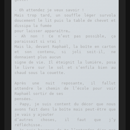
- Oh attendez je veux savoir !

Mais trop tard, un souffle léger survola 
doucement le lit puis la table de chevet et 
dissipa la fumée

pour laisser apparaître…

- Ah non ! Ce n’est pas possible, ça 
paraissait si vrai !

Mais là, devant Raphaël, la boîte en carton 
et son contenu, si joli soit-il, ne 
donnaient plus aucun

signe de vie. Il éteignit la lumière, posa 
le livre sur le sol et s’enfila bien au 
chaud sous la couette.

Après une nuit reposante, il fallut 
attendre le chemin de l’école pour voir 
Raphaël sortir de ses

pensées.

- Papy, je suis content du décor que nous 
avons fait dans la boîte mais peut-être que 
je vais y ajouter

d’autres choses, il faut que j’y 
réfléchisse.
