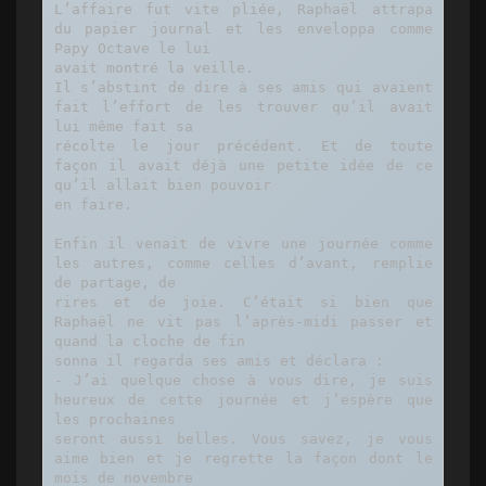
L’affaire fut vite pliée, Raphaël attrapa 
du papier journal et les enveloppa comme 
Papy Octave le lui

avait montré la veille.

Il s’abstint de dire à ses amis qui avaient 
fait l’effort de les trouver qu’il avait 
lui même fait sa

récolte le jour précédent. Et de toute 
façon il avait déjà une petite idée de ce 
qu’il allait bien pouvoir

en faire.

Enfin il venait de vivre une journée comme 
les autres, comme celles d’avant, remplie 
de partage, de

rires et de joie. C’était si bien que 
Raphaël ne vit pas l’après-midi passer et 
quand la cloche de fin

sonna il regarda ses amis et déclara :

- J’ai quelque chose à vous dire, je suis 
heureux de cette journée et j’espère que 
les prochaines

seront aussi belles. Vous savez, je vous 
aime bien et je regrette la façon dont le 
mois de novembre
