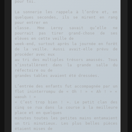
pour toi.

La sonnerie les rappela à l’ordre et, en 
quelques secondes, ils se mirent en rang 
pour entrer en

classe. Mme Leroy savait qu’elle ne 
pourrait pas tirer grand-chose de ses 
élèves en cette veille de

week-end, surtout après la journée en forêt 
de la veille. Aussi avait-elle prévu de 
procéder avec eux

au tri des multiples trésors amassés. Tous 
s’installèrent dans la grande salle du 
réfectoire ou de

grandes tables avaient été dressées.

L’entrée des enfants fut accompagnée par un 
flot ininterrompu de « Oh ! » « Ah ! » « 
waouh ! »

« C’est trop bien ! ». Le petit clan des 
cinq se rua dans la course à la meilleure 
place et en quelques

minutes toutes les petites mains entamaient 
un tri minutieux. Les plus belles pièces 
étaient mises de
