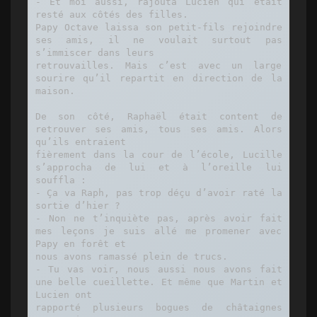
- Et moi aussi, rajouta Lucien qui était 
resté aux côtés des filles.

Papy Octave laissa son petit-fils rejoindre 
ses amis, il ne voulait surtout pas 
s’immiscer dans leurs

retrouvailles. Mais c’est avec un large 
sourire qu’il repartit en direction de la 
maison.

De son côté, Raphaël était content de 
retrouver ses amis, tous ses amis. Alors 
qu’ils entraient

fièrement dans la cour de l’école, Lucille 
s’approcha de lui et à l’oreille lui 
souffla :

- Ça va Raph, pas trop déçu d’avoir raté la 
sortie d’hier ?

- Non ne t’inquiète pas, après avoir fait 
mes leçons je suis allé me promener avec 
Papy en forêt et

nous avons ramassé plein de trucs.

- Tu vas voir, nous aussi nous avons fait 
une belle cueillette. Et même que Martin et 
Lucien ont

rapporté plusieurs bogues de châtaignes 