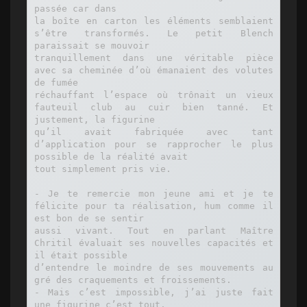
passée car dans

la boîte en carton les éléments semblaient 
s’être transformés. Le petit Blench 
paraissait se mouvoir

tranquillement dans une véritable pièce 
avec sa cheminée d’où émanaient des volutes 
de fumée

réchauffant l’espace où trônait un vieux 
fauteuil club au cuir bien tanné. Et 
justement, la figurine

qu’il avait fabriquée avec tant 
d’application pour se rapprocher le plus 
possible de la réalité avait

tout simplement pris vie.

- Je te remercie mon jeune ami et je te 
félicite pour ta réalisation, hum comme il 
est bon de se sentir

aussi vivant. Tout en parlant Maître 
Chritil évaluait ses nouvelles capacités et 
il était possible

d’entendre le moindre de ses mouvements au 
gré des craquements et froissements.

- Mais c’est impossible, j’ai juste fait 
une figurine c’est tout.
