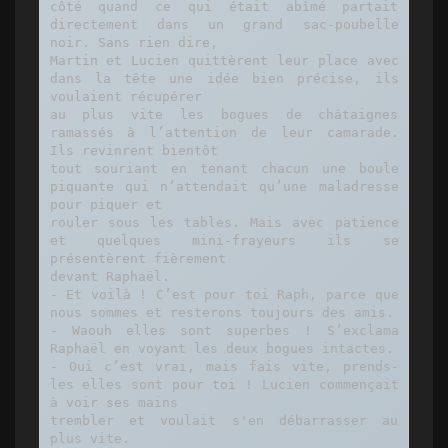
côté quand ce qui était abîmé partait 
directement dans un grand sac-poubelle 
noir. Sans rien dire,

Martin et Lucien quittèrent leur place avec 
dans la tête une idée bien précise, ils 
voulaient récupérer

au plus vite les bogues de châtaignes 
ramassés à l’attention de leur camarade. 
Ils revinrent bientôt

tout souriant en tenant chacun une boule 
piquante qui n’attendait qu’une maladresse 
pour piquer et

rouler sous les tables. Mais avec patience 
et quelques mini-frayeurs ils se 
présentèrent fièrement

devant Raphaël.

- Et voilà ! C’est pour toi Raph, parce que 
nous sommes et resterons toujours des amis.

- Waouh elles sont superbes ! S’exclama 
Raphaël en voyant les deux bogues intactes.

- Oui c’est vrai, mais fais vite, prends-
les elles sont pour toi ! Lucien commençait 
à voir ses mains

trembler et voulait s'en débarrasser au 
plus vite.
