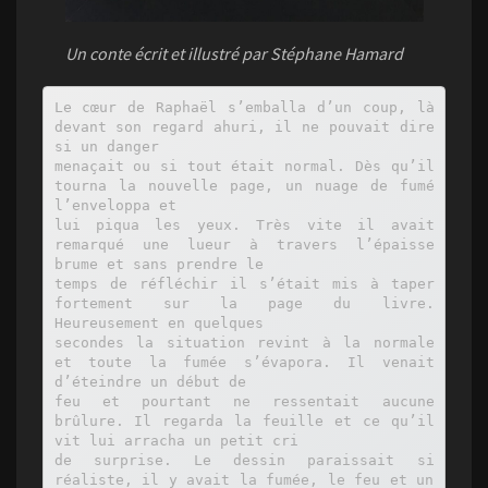
Un conte écrit et illustré par Stéphane Hamard
Le cœur de Raphaël s’emballa d’un coup, là 
devant son regard ahuri, il ne pouvait dire 
si un danger

menaçait ou si tout était normal. Dès qu’il 
tourna la nouvelle page, un nuage de fumé 
l’enveloppa et

lui piqua les yeux. Très vite il avait 
remarqué une lueur à travers l’épaisse 
brume et sans prendre le

temps de réfléchir il s’était mis à taper 
fortement sur la page du livre. 
Heureusement en quelques

secondes la situation revint à la normale 
et toute la fumée s’évapora. Il venait 
d’éteindre un début de

feu et pourtant ne ressentait aucune 
brûlure. Il regarda la feuille et ce qu’il 
vit lui arracha un petit cri

de surprise. Le dessin paraissait si 
réaliste, il y avait la fumée, le feu et un 