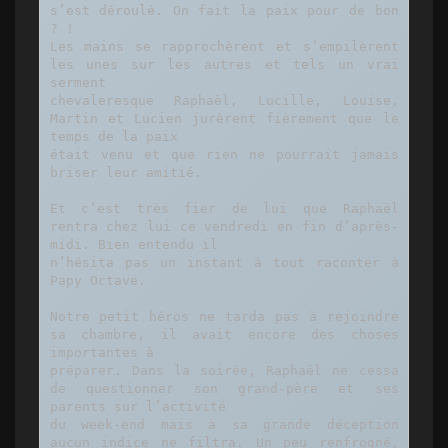
s’est déroulé. On fait la paix pour de bon 
? !

Les mains se rapprochèrent et s’empilèrent 
les unes sur les autres et tels un vrai 
serment

chevaleresque Raphaël, Lucille, Louise, 
Martin et Lucien jurèrent fièrement que le 
temps de la paix

était venu et que rien ne pourrait jamais 
briser leur amitié.

Et c’est très fier de lui que Raphaël 
rentra chez lui ce vendredi en fin d’après-
midi. Bien entendu il

n’hésita pas un instant à tout raconter à 
Papy Octave.

Notre petit héros ne tarda pas à rejoindre 
sa chambre, il avait encore des choses 
importantes à

préparer. Dans la soirée, Raphaël ne cessa 
de questionner son grand-père et ses 
parents sur l’activité

du week-end mais à sa grande déception 
aucun indice ne filtra. Un peu renfrogné, 