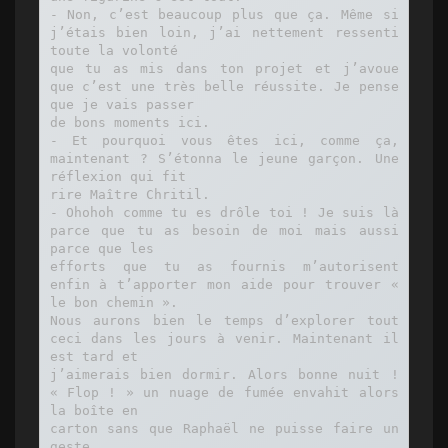
- Non, c’est beaucoup plus que ça. Même si 
j’étais bien loin, j’ai nettement ressenti 
toute la volonté

que tu as mis dans ton projet et j’avoue 
que c’est une très belle réussite. Je pense 
que je vais passer

de bons moments ici.

- Et pourquoi vous êtes ici, comme ça, 
maintenant ? S’étonna le jeune garçon. Une 
réflexion qui fit

rire Maître Chritil.

- Ohohoh comme tu es drôle toi ! Je suis là 
parce que tu as besoin de moi mais aussi 
parce que les

efforts que tu as fournis m’autorisent 
enfin à t’apporter mon aide pour trouver « 
le bon chemin ».

Nous aurons bien le temps d’explorer tout 
ceci dans les jours à venir. Maintenant il 
est tard et

j’aimerais bien dormir. Alors bonne nuit ! 
« Flop ! » un nuage de fumée envahit alors 
la boîte en

carton sans que Raphaël ne puisse faire un 
geste.
