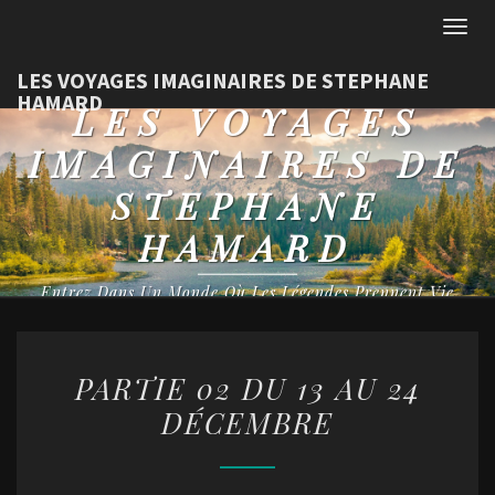
Togg
navig
LES VOYAGES IMAGINAIRES DE STEPHANE
HAMARD
LES VOYAGES
IMAGINAIRES DE
STEPHANE
HAMARD
Entrez Dans Un Monde Où Les Légendes Prennent Vie
PARTIE
PARTIE 02 DU 13 AU 24
02
DÉCEMBRE
DU
13
AU