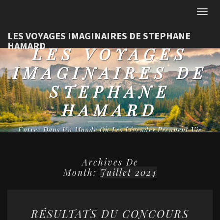
Togg
navig
LES VOYAGES IMAGINAIRES DE STEPHANE
HAMARD
LES VOYAGES
IMAGINAIRES DE
STEPHANE
HAMARD
Entrez Dans Un Monde Où Les Légendes Prennent Vie
Archives De
Month:
Juillet 2024
RÉSULTATS
RÉSULTATS DU CONCOURS
DU