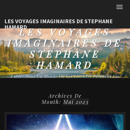
Togg
navig
LES VOYAGES IMAGINAIRES DE STEPHANE
HAMARD
LES VOYAGES
IMAGINAIRES DE
STEPHANE
HAMARD
Entrez Dans Un Monde Où Les Légendes Prennent Vie
Archives De
Month:
Mai 2023