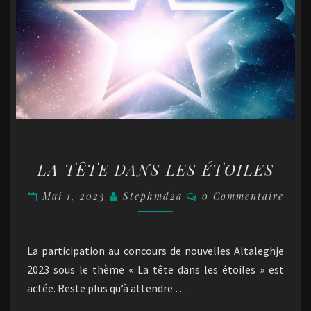
LA
LA TÊTE DANS LES ÉTOILES
TÊTE
DANS
Commentaires
Mai 1, 2023
Stephmd2a
0 Commentaire
LES
ÉTOILES
La participation au concours de nouvelles Altaleghje
2023 sous le thème « La tête dans les étoiles » est
actée. Reste plus qu’à attendre …