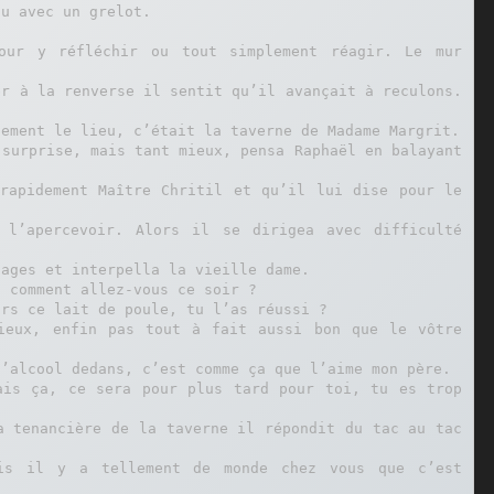
u avec un grelot.

our y réfléchir ou tout simplement réagir. Le mur 
r à la renverse il sentit qu’il avançait à reculons. 
ement le lieu, c’était la taverne de Madame Margrit.

surprise, mais tant mieux, pensa Raphaël en balayant 
rapidement Maître Chritil et qu’il lui dise pour le 
 l’apercevoir. Alors il se dirigea avec difficulté 
ages et interpella la vieille dame.

 comment allez-vous ce soir ?

rs ce lait de poule, tu l’as réussi ?

ieux, enfin pas tout à fait aussi bon que le vôtre 
’alcool dedans, c’est comme ça que l’aime mon père.

is ça, ce sera pour plus tard pour toi, tu es trop 
a tenancière de la taverne il répondit du tac au tac 
is il y a tellement de monde chez vous que c’est 