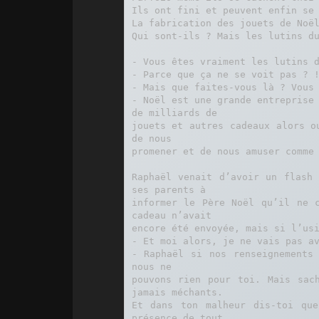
Ils ont fini et peuvent enfin se 
La fabrication des jouets de Noël
Qui sont-ils ? Mais les lutins du
- Vous êtes vraiment les lutins d
- Parce que ça ne se voit pas ? !
- Mais que faites-vous là ? Vous 
- Noël est une grande entreprise 
de milliards de

jouets et autres cadeaux alors o
de nous

promener et de nous amuser comme 
Raphaël venait d’avoir un flash 
ses parents à

informer le Père Noël qu’il ne c
cadeau n’avait

encore été envoyée, mais si l’usi
- Et moi alors, je ne vais pas av
- Raphaël si nos renseignements 
nous ne

pouvons rien pour toi. Mais sach
jamais méchants.

Et dans ton malheur dis-toi que
présence de tout
