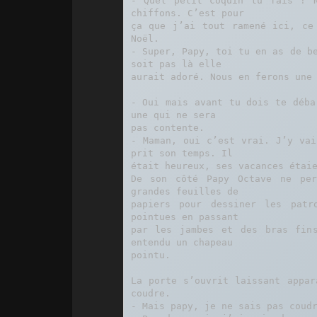
- Quel petit coquin tu fais ! N
chiffons. C’est pour

ça que j’ai tout ramené ici, ce 
Noël.

- Super, Papy, toi tu en as de be
soit pas là elle

aurait adoré. Nous en ferons une 
- Oui mais avant tu dois te déba
une qui ne sera

pas contente.

- Maman, oui c’est vrai. J’y vai
prit son temps. Il

était heureux, ses vacances étaie
De son côté Papy Octave ne per
grandes feuilles de

papiers pour dessiner les patr
pointues en passant

par les jambes et des bras fins
entendu un chapeau

pointu.

La porte s’ouvrit laissant appar
coudre.

- Mais papy, je ne sais pas coudr