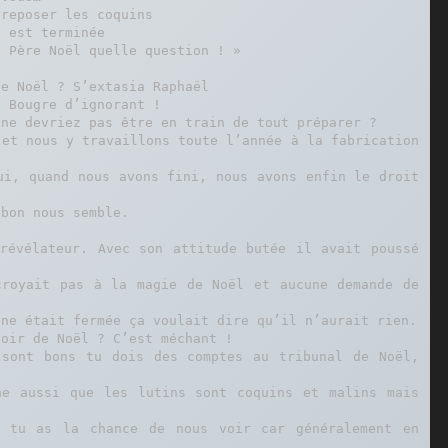
reposer les coquins

 est terminée

 Père Noël quelle question ! »

e Noël ? S’extasia Raphaël

 Bougre d’ignorant !

ne devriez pas être en train de tout préparer ?

et nous y travaillons toute l’année à la fabrication 
ui, quand nous avons fini, nous avons enfin le droit 
bon nous semble.

révélateur. Avec son attitude butée il avait poussé 
royait pas à la magie de Noël et aucune demande de 
ne était fermée ça voulait dire qu’il n’aurait rien.

oir de Noël ? C’est méchant !

sont bons tu dois des comptes au tribunal de Noël, 
e aussi que les lutins sont coquins et malins mais 
 tu as la chance de nous voir car généralement en 