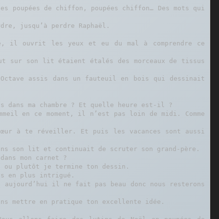
es poupées de chiffon, poupées chiffon… Des mots qui 
dre, jusqu’à perdre Raphaël.

e, il ouvrit les yeux et eu du mal à comprendre ce 
ut sur son lit étaient étalés des morceaux de tissus 
Octave assis dans un fauteuil en bois qui dessinait 
s dans ma chambre ? Et quelle heure est-il ?

mmeil en ce moment, il n’est pas loin de midi. Comme 
œur à te réveiller. Et puis les vacances sont aussi 
ns son lit et continuait de scruter son grand-père.

dans mon carnet ?

 ou plutôt je termine ton dessin.

s en plus intrigué.

 aujourd’hui il ne fait pas beau donc nous resterons 
ns mettre en pratique ton excellente idée.
