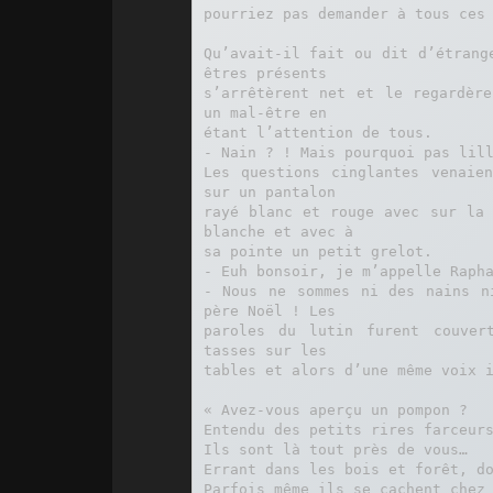
pourriez pas demander à tous ces 
Qu’avait-il fait ou dit d’étrang
êtres présents

s’arrêtèrent net et le regardère
un mal-être en

étant l’attention de tous.

- Nain ? ! Mais pourquoi pas lill
Les questions cinglantes venaien
sur un pantalon

rayé blanc et rouge avec sur la 
blanche et avec à

sa pointe un petit grelot.

- Euh bonsoir, je m’appelle Rapha
- Nous ne sommes ni des nains ni
père Noël ! Les

paroles du lutin furent couvert
tasses sur les

tables et alors d’une même voix i
« Avez-vous aperçu un pompon ?

Entendu des petits rires farceurs
Ils sont là tout près de vous…

Errant dans les bois et forêt, do
Parfois même ils se cachent chez 