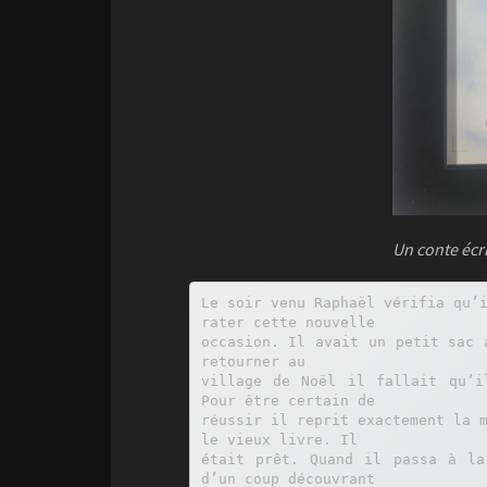
Un conte écr
Le soir venu Raphaël vérifia qu’i
rater cette nouvelle

occasion. Il avait un petit sac 
retourner au

village de Noël il fallait qu’i
Pour être certain de

réussir il reprit exactement la m
le vieux livre. Il

était prêt. Quand il passa à la
d’un coup découvrant
