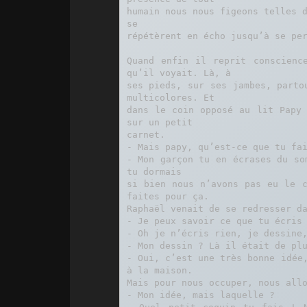
humain nous nous figeons telles d
se

répétèrent en écho jusqu’à se per
Quand enfin il reprit conscienc
qu’il voyait. Là, à

ses pieds, sur ses jambes, parto
multicolores. Et

dans le coin opposé au lit Papy 
sur un petit

carnet.

- Mais papy, qu’est-ce que tu fai
- Mon garçon tu en écrases du so
tu dormais

si bien nous n’avons pas eu le c
faites pour ça.

Raphaël venait de se redresser da
- Je peux savoir ce que tu écris 
- Oh je n’écris rien, je dessine,
- Mon dessin ? Là il était de plu
- Oui, c’est une très bonne idée,
à la maison.

Mais pour nous occuper, nous allo
- Mon idée, mais laquelle ?
