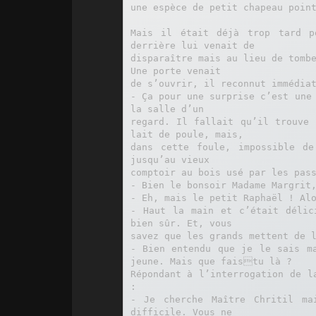
une espèce de petit chapeau point
Mais il était déjà trop tard p
derrière lui venait de

disparaître mais au lieu de tombe
Une porte venait

de s’ouvrir, il reconnut immédiat
- Ça pour une surprise c’est une 
la salle d’un

regard. Il fallait qu’il trouve 
lait de poule, mais,

dans cette foule, impossible de
jusqu’au vieux

comptoir au bois usé par les pass
- Bien le bonsoir Madame Margrit,
- Eh, mais le petit Raphaël ! Alo
- Haut la main et c’était délic
bien sûr. Et, vous

savez que les grands mettent de l
- Bien entendu que je le sais ma
jeune. Mais que faistu là ?

Répondant à l’interrogation de l
:

- Je cherche Maître Chritil ma
difficile. Vous ne
