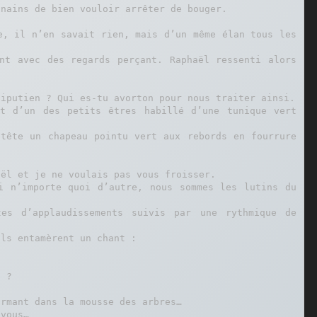
nains de bien vouloir arrêter de bouger.

e, il n’en savait rien, mais d’un même élan tous les 
nt avec des regards perçant. Raphaël ressenti alors 
iputien ? Qui es-tu avorton pour nous traiter ainsi.

t d’un des petits êtres habillé d’une tunique vert 
tête un chapeau pointu vert aux rebords en fourrure 
ël et je ne voulais pas vous froisser.

 n’importe quoi d’autre, nous sommes les lutins du 
es d’applaudissements suivis par une rythmique de 
ls entamèrent un chant :

 ?

rmant dans la mousse des arbres…

vous…
