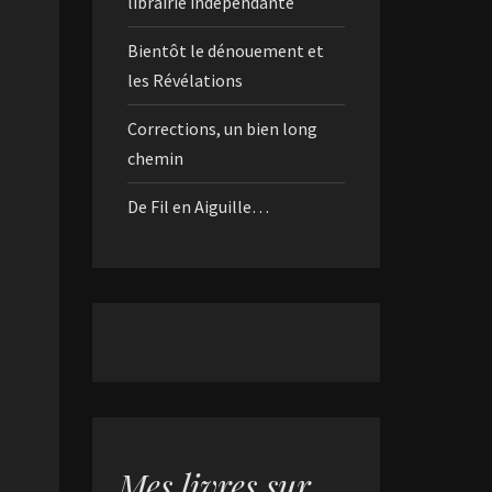
librairie indépendante
Bientôt le dénouement et
les Révélations
Corrections, un bien long
chemin
De Fil en Aiguille…
Mes livres sur