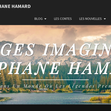
PHANE HAMARD
BLOG
LES CONTES
LES NOUVELLES
GES IMAGI
PHANE HA
Dans Un Monde Où Les Légendes Pren