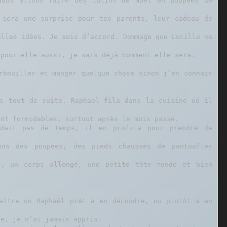
ous allons faire des lutins de Noël en poupées de 
sera une surprise pour tes parents, leur cadeau de 
lles idées. Je suis d’accord. Dommage que Lucille ne 
pour elle aussi, je sais déjà comment elle sera.

rbouiller et manger quelque chose sinon j’en connais 
s tout de suite. Raphaël fila dans la cuisine où il 
nt formidables, surtout après le mois passé.

dait pas de temps, il en profita pour prendre de 
ons des poupées, des pieds chaussés de pantoufles 
, un corps allongé, une petite tête ronde et bien 
aître un Raphaël prêt à en découdre, ou plutôt à en 
e, je n’ai jamais appris.
