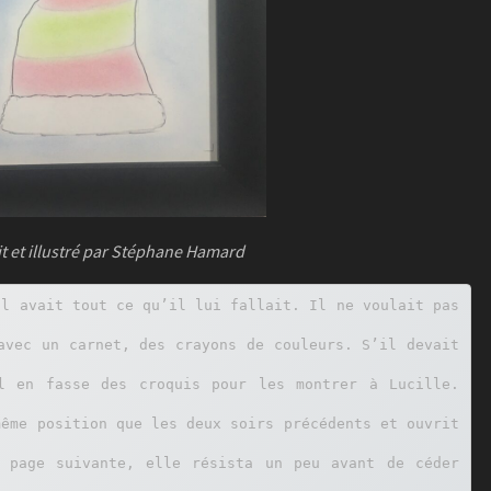
it et illustré par Stéphane Hamard
l avait tout ce qu’il lui fallait. Il ne voulait pas 
avec un carnet, des crayons de couleurs. S’il devait 
l en fasse des croquis pour les montrer à Lucille. 
ême position que les deux soirs précédents et ouvrit 
 page suivante, elle résista un peu avant de céder 